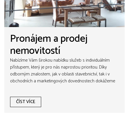
Pronájem a prodej
nemovitostí
Nabízíme Vám širokou nabídku služeb s individuálním
přístupem, který je pro nás naprostou prioritou. Díky
odborným znalostem, jak v oblasti stavebnictví, tak i v
obchodních a marketingových dovednostech dokážeme
prodat i pronajmout Vaši nemovitost rychle, ale také i
velmi výhodně.
ČÍST VÍCE