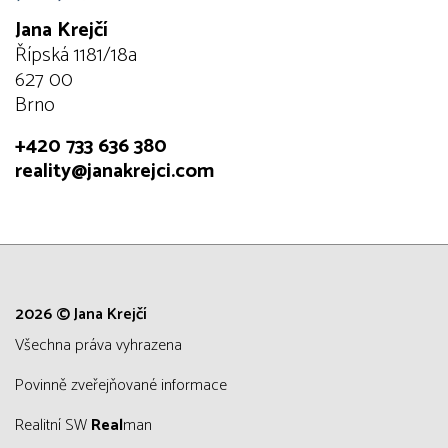
Jana Krejčí
Řípská 1181/18a
627 00
Brno
+420 733 636 380
reality@janakrejci.com
2026 © Jana Krejčí
všechna práva vyhrazena
Povinně zveřejňované informace
Realitní SW
Real
man