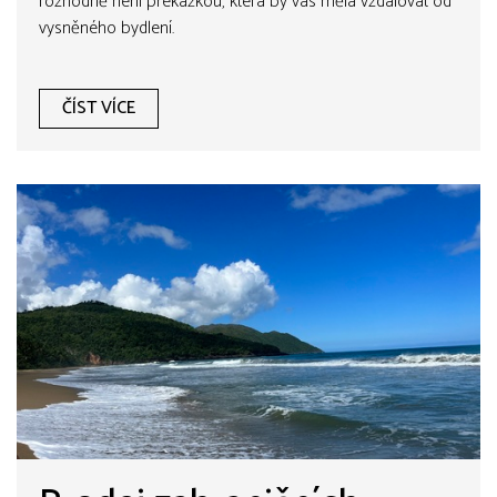
rozhodně není překážkou, která by vás měla vzdalovat od
vysněného bydlení.
ČÍST VÍCE