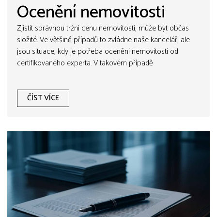
Ocenění nemovitosti
Zjistit správnou tržní cenu nemovitosti, může být občas
složité. Ve většině případů to zvládne naše kancelář, ale
jsou situace, kdy je potřeba ocenění nemovitosti od
certifikovaného experta. V takovém případě
spolupracujeme se soudním znalcem, který je zapsán v
seznamu znalců vedeném Ministerstvem spravedlnosti
pro obor ekonomika, odvětví oceňování nemovitostí.
ČÍST VÍCE