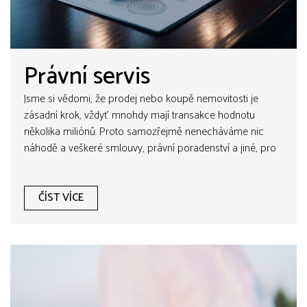
Právní servis
Jsme si vědomi, že prodej nebo koupě nemovitosti je
zásadní krok, vždyť mnohdy mají transakce hodnotu
několika miliónů. Proto samozřejmě nenecháváme nic
náhodě a veškeré smlouvy, právní poradenství a jiné, pro
naši společnost zabezpečují tři advokátní kanceláře.
Veškerý právní servis odpovídá legislativě a při transakcích
nehrozí žádné riziko.
ČÍST VÍCE