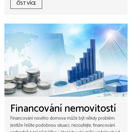
ČÍST VÍCE
Financování nemovitostí
Financování nového domova může být někdy problém.
Jestliže řešíte podobnou situaci, nezoufejte, financování