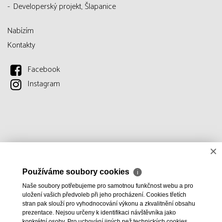
Developerský projekt, Šlapanice
Nabízím
Kontakty
Facebook
Instagram
×
Používáme soubory cookies
ℹ
Naše soubory potřebujeme pro samotnou funkčnost webu a pro
uložení vašich předvoleb při jeho procházení. Cookies třetích
stran pak slouží pro vyhodnocování výkonu a zkvalitnění obsahu
prezentace. Nejsou určeny k identifikaci návštěvníka jako
konkrétní osoby. Pro uchování jiných než technických cookies