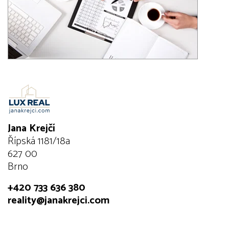
Jana Krejčí
Řípská 1181/18a
627 00
Brno
+420 733 636 380
reality@janakrejci.com