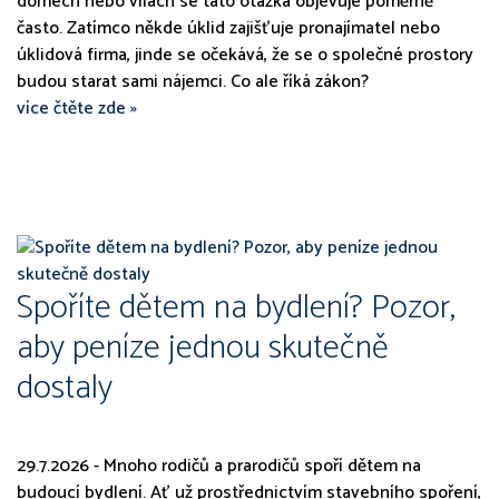
domech nebo vilách se tato otázka objevuje poměrně
často. Zatímco někde úklid zajišťuje pronajímatel nebo
úklidová firma, jinde se očekává, že se o společné prostory
budou starat sami nájemci. Co ale říká zákon?
více čtěte zde »
Spoříte dětem na bydlení? Pozor,
aby peníze jednou skutečně
dostaly
29.7.2026 - Mnoho rodičů a prarodičů spoří dětem na
budoucí bydlení. Ať už prostřednictvím stavebního spoření,