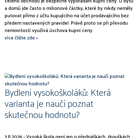
celého obchodu je bezpečné vypořádání kupní ceny. U bytů
a domů jde často o milionové částky, které by nikdy neměly
putovat přímo z účtu kupujícího na účet prodávajícího bez
předem nastavených pravidel. Právě proto se při převodu
nemovitostí využívá úschova kupní ceny.
více čtěte zde »
Bydlení vysokoškoláků: Která
varianta je naučí poznat
skutečnou hodnotu?
3.8.2026 - Vysoká škola není jen o přednáškách, zkouškách