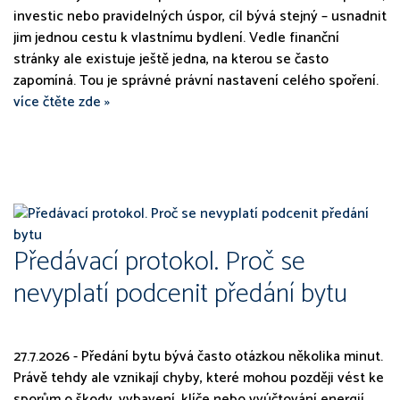
investic nebo pravidelných úspor, cíl bývá stejný – usnadnit
jim jednou cestu k vlastnímu bydlení. Vedle finanční
stránky ale existuje ještě jedna, na kterou se často
zapomíná. Tou je správné právní nastavení celého spoření.
více čtěte zde »
Předávací protokol. Proč se
nevyplatí podcenit předání bytu
27.7.2026 - Předání bytu bývá často otázkou několika minut.
Právě tehdy ale vznikají chyby, které mohou později vést ke
sporům o škody, vybavení, klíče nebo vyúčtování energií.