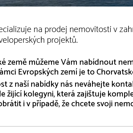
pecializuje na prodej nemovitosti v za
eveloperských projektů.
ké země můžeme Vám nabídnout nemovi
ámci Evropských zemí je to Chorvatsko
t z naší nabídky nás neváhejte konta
ijící kolegyni, která zajištuje komple
brátit i v případě, že chcete svoji nem