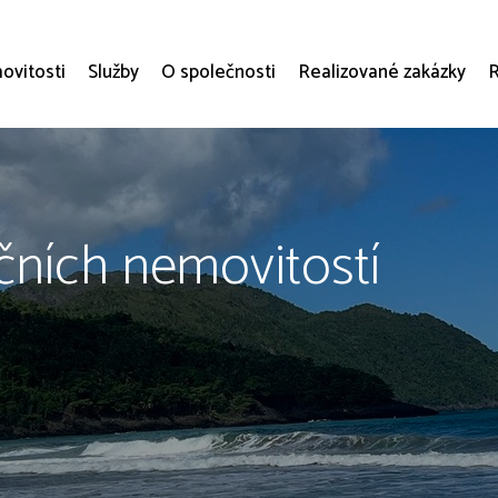
vitosti
Služby
O společnosti
Realizované zakázky
R
čních nemovitostí