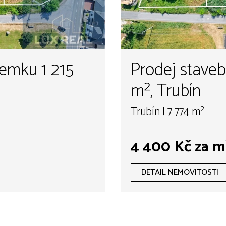
emku 1 215
Prodej stave
m², Trubín
Trubín | 7 774 m²
4 400 Kč za m
DETAIL NEMOVITOSTI