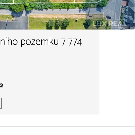
bního pozemku 7 774
²