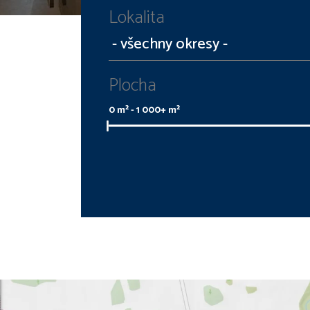
Lokalita
Plocha
0
m² -
1 000+
m²