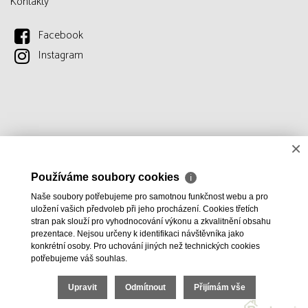
Kontakty
Facebook
Instagram
×
Používáme soubory cookies
ℹ
Naše soubory potřebujeme pro samotnou funkčnost webu a pro
uložení vašich předvoleb při jeho procházení. Cookies třetích
stran pak slouží pro vyhodnocování výkonu a zkvalitnění obsahu
prezentace. Nejsou určeny k identifikaci návštěvníka jako
konkrétní osoby. Pro uchování jiných než technických cookies
potřebujeme váš souhlas.
Upravit
Odmítnout
Přijímám vše