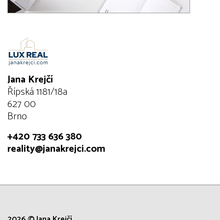
Jana Krejčí
Řípská 1181/18a
627 00
Brno
+420 733 636 380
reality@janakrejci.com
2026 © Jana Krejčí