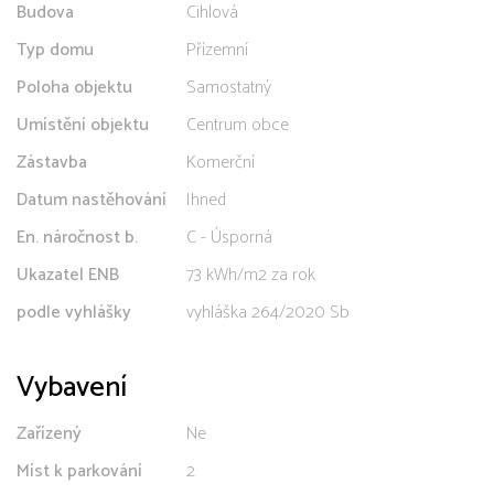
Budova
Cihlová
Typ domu
Přízemní
Poloha objektu
Samostatný
Umístění objektu
Centrum obce
Zástavba
Komerční
Datum nastěhování
Ihned
En. náročnost b.
C - Úsporná
Ukazatel ENB
73 kWh/m2 za rok
podle vyhlášky
vyhláška 264/2020 Sb
Vybavení
Zařízený
Ne
Míst k parkování
2