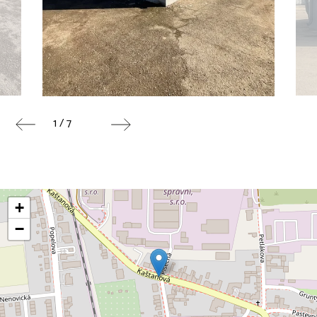
1 / 7
+
−