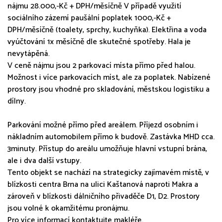
nájmu 28.000,-Kč + DPH/měsíčně V případě využití
sociálního zázemí paušální poplatek 1000,-Kč +
DPH/měsíčně (toalety, sprchy, kuchyňka). Elektřina a voda
vyúčtování 1x měsíčně dle skutečné spotřeby. Hala je
nevytápěná.
V ceně nájmu jsou 2 parkovací místa přímo před halou.
Možnost i více parkovacích míst, ale za poplatek. Nabízené
prostory jsou vhodné pro skladování, městskou logistiku a
dílny.
Parkování možné přímo před areálem. Příjezd osobním i
nákladním automobilem přímo k budově. Zastávka MHD cca.
3minuty. Přístup do areálu umožňuje hlavní vstupní brána,
ale i dva další vstupy.
Tento objekt se nachází na strategicky zajímavém místě, v
blízkosti centra Brna na ulici Kaštanová naproti Makra a
zároveň v blízkosti dálničního přivaděče D1, D2. Prostory
jsou volné k okamžitému pronájmu.
Pro více informací kontaktujte makléře.