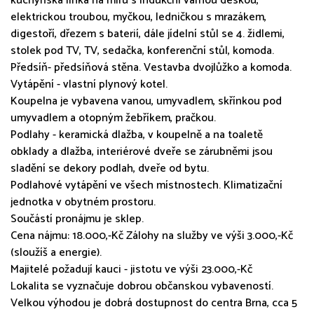
kuchyňská linka na míru s indukční varnou deskou,
elektrickou troubou, myčkou, ledničkou s mrazákem,
digestoří, dřezem s baterií, dále jídelní stůl se 4. židlemi,
stolek pod TV, TV, sedačka, konferenční stůl, komoda.
Předsíň- předsíňová stěna. Vestavba dvojlůžko a komoda.
Vytápění - vlastní plynový kotel.
Koupelna je vybavena vanou, umyvadlem, skřínkou pod
umyvadlem a otopným žebříkem, pračkou.
Podlahy - keramická dlažba, v koupelně a na toaletě
obklady a dlažba, interiérové dveře se zárubněmi jsou
sladění se dekory podlah, dveře od bytu.
Podlahové vytápění ve všech místnostech. Klimatizační
jednotka v obytném prostoru.
Součástí pronájmu je sklep.
Cena nájmu: 18.000,-Kč Zálohy na služby ve výši 3.000,-Kč
(sloužíš a energie).
Majitelé požadují kauci - jistotu ve výši 23.000,-Kč
Lokalita se vyznačuje dobrou občanskou vybaveností.
Velkou výhodou je dobrá dostupnost do centra Brna, cca 5