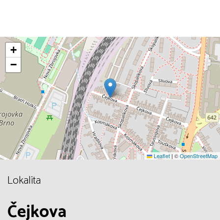
+
−
Leaflet
|
©
OpenStreetMap
Lokalita
Čejkova