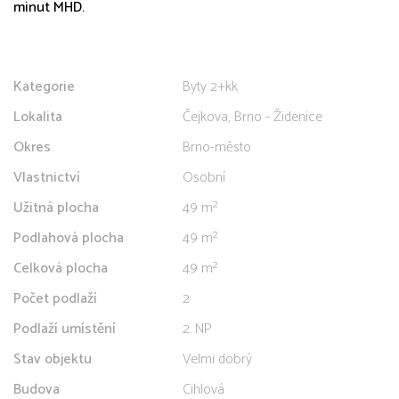
minut MHD.
Kategorie
Byty 2+kk
Lokalita
Čejkova, Brno - Židenice
Okres
Brno-město
Vlastnictví
Osobní
Užitná plocha
49 m²
Podlahová plocha
49 m²
Celková plocha
49 m²
Počet podlaží
2
Podlaží umístění
2. NP
Stav objektu
Velmi dobrý
Budova
Cihlová