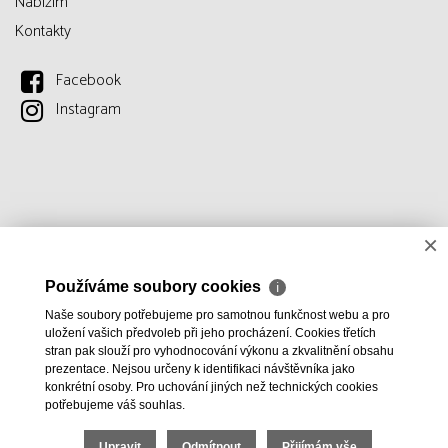
Nabízím
Kontakty
Facebook
Instagram
×
Používáme soubory cookies
ℹ
Naše soubory potřebujeme pro samotnou funkčnost webu a pro
uložení vašich předvoleb při jeho procházení. Cookies třetích
stran pak slouží pro vyhodnocování výkonu a zkvalitnění obsahu
prezentace. Nejsou určeny k identifikaci návštěvníka jako
konkrétní osoby. Pro uchování jiných než technických cookies
potřebujeme váš souhlas.
Upravit
Odmítnout
Přijímám vše