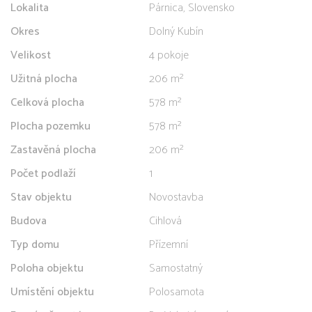
Lokalita
Párnica, Slovensko
Okres
Dolný Kubín
Velikost
4 pokoje
Užitná plocha
206 m²
Celková plocha
578 m²
Plocha pozemku
578 m²
Zastavěná plocha
206 m²
Počet podlaží
1
Stav objektu
Novostavba
Budova
Cihlová
Typ domu
Přízemní
Poloha objektu
Samostatný
Umístění objektu
Polosamota