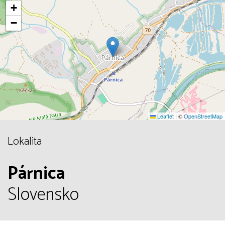
+
−
Leaflet
|
©
OpenStreetMap
Lokalita
Párnica
Slovensko