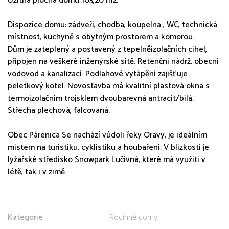
Užitná plocha domu 103,20 m2.
Dispozice domu: zádveří, chodba, koupelna , WC, technická
místnost, kuchyně s obytným prostorem a komorou.
Dům je zateplený a postavený z tepelněizolačních cihel,
připojen na veškeré inženýrské sítě. Retenční nádrž, obecní
vodovod a kanalizací. Podlahové vytápění zajišťuje
peletkový kotel. Novostavba má kvalitní plastová okna s
termoizolačním trojsklem dvoubarevná antracit/bílá.
Střecha plechová, falcovaná.
Obec Párenica Se nachází vúdoli řeky Oravy, je ideálním
místem na turistiku, cyklistiku a houbaření. V blízkosti je
lyžařské středisko Snowpark Lučivná, které má využití v
létě, tak i v zimě.
Kategorie
Rodinné domy