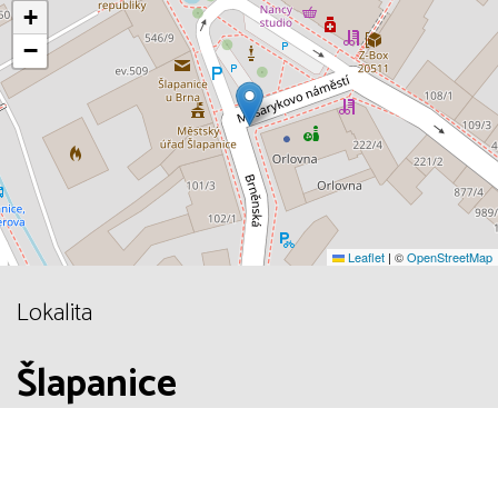
+
−
Leaflet
|
©
OpenStreetMap
Lokalita
Šlapanice