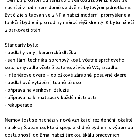
105m2 s prostornou terasou o velikosti13,69m2, který se
nachází v rodinném domě se dvěma bytovými jednotkami.
Byt č.2 je situován ve 2.NP a nabízí moderní, promyšlené a
funkční bydlení pro rodiny i náročnější klienty. K bytu náleží
2 parkovací stání.
Standarty bytu:
- podlahy vinyl, keramická dlažba
- sanitární technika, sprchový kout, včetně sprchového
setu, umyvadlo včetně baterie, závěsné WC, zrcadlo.
- interiérové dveře + obložkové zárubně, posuvné dveře
- podlahové vytápění, topné těleso
- příprava na venkovní žaluzie
- příprava na klimatizaci v každé místnosti
- rekuperace
Nemovitost se nachází v nově vznikající rezidenční lokalitě
na okraji Šlapanice, která spojuje klidné bydlení s výbornou
dostupností do Brna. nabízí širokou škálu pracovních