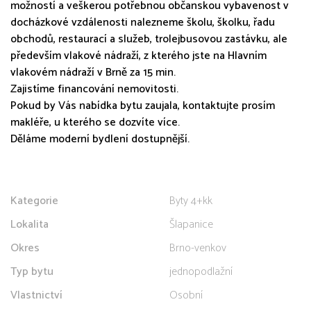
možností a veškerou potřebnou občanskou vybavenost v
docházkové vzdálenosti nalezneme školu, školku, řadu
obchodů, restaurací a služeb, trolejbusovou zastávku, ale
především vlakové nádraží, z kterého jste na Hlavním
vlakovém nádraží v Brně za 15 min.
Zajistíme financování nemovitosti.
Pokud by Vás nabídka bytu zaujala, kontaktujte prosím
makléře, u kterého se dozvíte více.
Děláme moderní bydlení dostupnější.
Kategorie
Byty 4+kk
Lokalita
Šlapanice
Okres
Brno-venkov
Typ bytu
jednopodlažní
Vlastnictví
Osobní