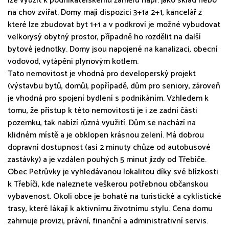
lze využít k podnikatelskému záměru např. jako sklad nebo
na chov zvířat. Domy mají dispozici 3+1a 2+1, kancelář z
které lze zbudovat byt 1+1 a v podkroví je možné vybudovat
velkorysý obytný prostor, případně ho rozdělit na další
bytové jednotky. Domy jsou napojené na kanalizaci, obecní
vodovod, vytápění plynovým kotlem.
Tato nemovitost je vhodná pro developerský projekt
(výstavbu bytů, domů), popřípadě, dům pro seniory, zároveň
je vhodná pro spojení bydlení s podnikáním. Vzhledem k
tomu, že přístup k této nemovitosti je i ze zadní části
pozemku, tak nabízí různá využití. Dům se nachází na
klidném místě a je obklopen krásnou zelení. Má dobrou
dopravní dostupnost (asi 2 minuty chůze od autobusové
zastávky) a je vzdálen pouhých 5 minut jízdy od Třebíče.
Obec Petrůvky je vyhledávanou lokalitou díky své blízkosti
k Třebíči, kde naleznete veškerou potřebnou občanskou
vybavenost. Okolí obce je bohaté na turistické a cyklistické
trasy, které lákají k aktivnímu životnímu stylu. Cena domu
zahrnuje provizi, právní, finanční a administrativní servis.