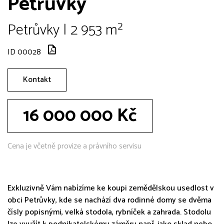
Petrůvky
Petrůvky | 2 953 m²
ID 00028
Kontakt
16 000 000 Kč
Cena je včetně provize a právního servisu
Exkluzivně Vám nabízíme ke koupi zemědělskou usedlost v
obci Petrůvky, kde se nachází dva rodinné domy se dvěma
čísly popisnými, velká stodola, rybníček a zahrada. Stodolu