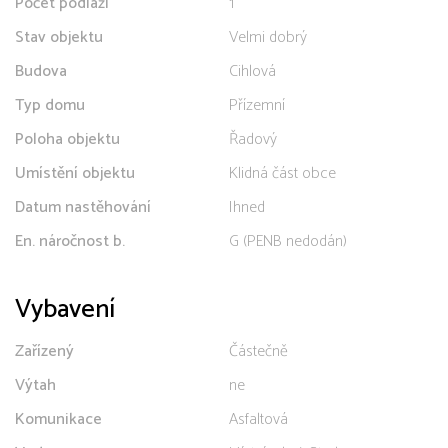
Počet podlaží
1
Stav objektu
Velmi dobrý
Budova
Cihlová
Typ domu
Přízemní
Poloha objektu
Řadový
Umístění objektu
Klidná část obce
Datum nastěhování
Ihned
En. náročnost b.
G (PENB nedodán)
Vybavení
Zařízený
Částečně
Výtah
ne
Komunikace
Asfaltová