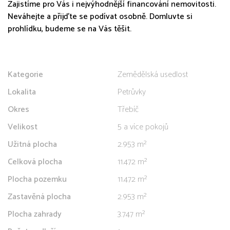
Zajistíme pro Vás i nejvýhodnější financování nemovitosti.
Neváhejte a přijďte se podívat osobně. Domluvte si
prohlídku, budeme se na Vás těšit.
Kategorie
Zemědělská usedlost
Lokalita
Petrůvky
Okres
Třebíč
Velikost
5 a více pokojů
Užitná plocha
2.953 m²
Celková plocha
11.472 m²
Plocha pozemku
11.472 m²
Zastavěná plocha
2.953 m²
Plocha zahrady
3.747 m²