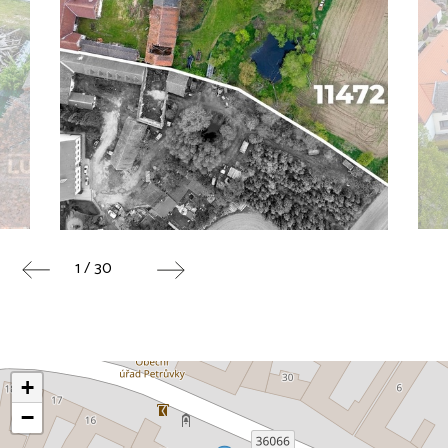
1 / 30
+
−