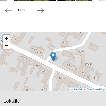
1 / 12
+
−
Leaflet
|
©
OpenStreetMap
Lokalita