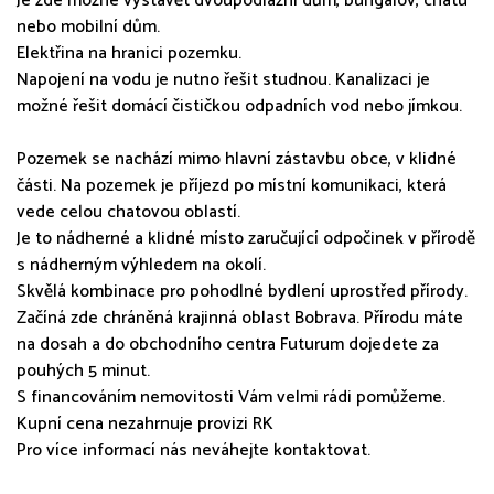
Je zde možné vystavět dvoupodlažní dům, bungalov, chatu
nebo mobilní dům.
Elektřina na hranici pozemku.
Napojení na vodu je nutno řešit studnou. Kanalizaci je
možné řešit domácí čističkou odpadních vod nebo jímkou.
Pozemek se nachází mimo hlavní zástavbu obce, v klidné
části. Na pozemek je příjezd po místní komunikaci, která
vede celou chatovou oblastí.
Je to nádherné a klidné místo zaručující odpočinek v přírodě
s nádherným výhledem na okolí.
Skvělá kombinace pro pohodlné bydlení uprostřed přírody.
Začíná zde chráněná krajinná oblast Bobrava. Přírodu máte
na dosah a do obchodního centra Futurum dojedete za
pouhých 5 minut.
S financováním nemovitosti Vám velmi rádi pomůžeme.
Kupní cena nezahrnuje provizi RK
Pro více informací nás neváhejte kontaktovat.