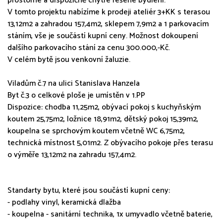
prostorné a dispozičně chytře řešené bydlení.
V tomto projektu nabízíme k prodeji ateliér 3+KK s terasou
13,12m2 a zahradou 157,4m2, sklepem 7,9m2 a 1 parkovacím
stáním, vše je součástí kupní ceny. Možnost dokoupení
dalšího parkovacího stání za cenu 300.000,-Kč.
V celém bytě jsou venkovní žaluzie.
Viladům č.7 na ulici Stanislava Hanzela
Byt č.3 o celkové ploše je umístěn v 1.PP
Dispozice: chodba 11,25m2, obývací pokoj s kuchyňským
koutem 25,75m2, ložnice 18,91m2, dětský pokoj 15,39m2,
koupelna se sprchovým koutem včetně WC 6,75m2,
technická místnost 5,01m2. Z obývacího pokoje přes terasu
o výměře 13,12m2 na zahradu 157,4m2.
Standarty bytu, které jsou součástí kupní ceny:
- podlahy vinyl, keramická dlažba
- koupelna - sanitární technika, 1x umyvadlo včetně baterie,