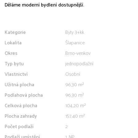
Děláme moderní bydlení dostupnější.
Kategorie
Byty 3+kk
Lokalita
Šlapanice
Okres
Brno-venkov
Typ bytu
jednopodlažní
Vlastnictví
Osobní
Užitná plocha
96,30 m²
Podlahová plocha
96,30 m²
Celková plocha
104,20 m²
Plocha zahrady
157,40 m²
Počet podlaží
2
Podlaží umístění
1. NP