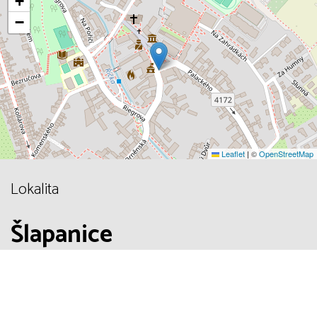
+
−
Leaflet
|
©
OpenStreetMap
Lokalita
Šlapanice