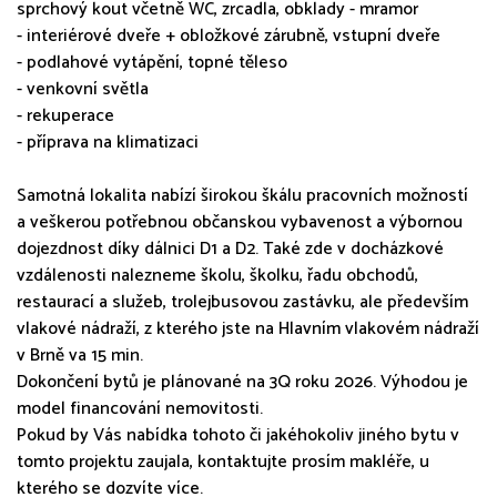
sprchový kout včetně WC, zrcadla, obklady - mramor
- interiérové dveře + obložkové zárubně, vstupní dveře
- podlahové vytápění, topné těleso
- venkovní světla
- rekuperace
- příprava na klimatizaci
Samotná lokalita nabízí širokou škálu pracovních možností
a veškerou potřebnou občanskou vybavenost a výbornou
dojezdnost díky dálnici D1 a D2. Také zde v docházkové
vzdálenosti nalezneme školu, školku, řadu obchodů,
restaurací a služeb, trolejbusovou zastávku, ale především
vlakové nádraží, z kterého jste na Hlavním vlakovém nádraží
v Brně va 15 min.
Dokončení bytů je plánované na 3Q roku 2026. Výhodou je
model financování nemovitosti.
Pokud by Vás nabídka tohoto či jakéhokoliv jiného bytu v
tomto projektu zaujala, kontaktujte prosím makléře, u
kterého se dozvíte více.