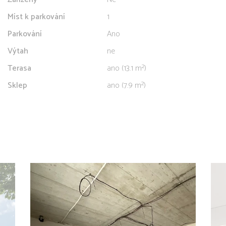
Míst k parkování
1
Parkování
Ano
Výtah
ne
Terasa
ano (13.1 m²)
Sklep
ano (7.9 m²)